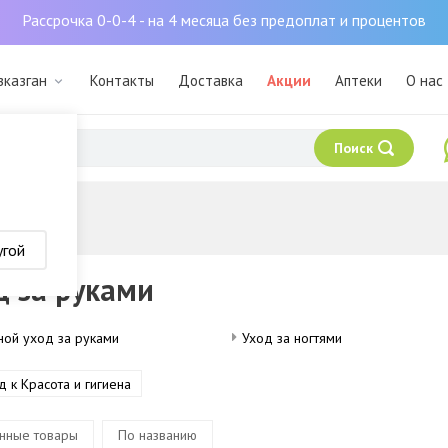
Рассрочка 0-0-4 - на 4 месяца без предоплат и процентов
зказган
Контакты
Доставка
Акции
Аптеки
О нас
Поиск
угой
д за руками
ной уход за руками
Уход за ногтями
д к Красота и гигиена
нные товары
По названию