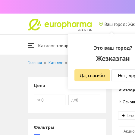
Ваш город: Же
Каталог товаров
Это ваш город?
Жезказган
Главная
Каталог
Красота и гигиена
Уход за руками
Да, спасибо
Нет, др
Ухо
Цена
от
до
Основ
Наза
Фильтры
Акцио