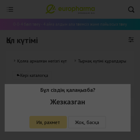
0-0-4 бөліп төлеу - 4 айға алдын ала төлемсіз және пайызсыз төлеу
Қол күтімі
Қолға арналған негізгі күтім
Тырнақ күтімі құралдары
Кері каталогқа
Бұл сіздің қалаңызба?
Жезказган
Бұл категорияда тауарлар жоқ
Ия, рахмет
Жоқ, басқа