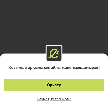
Қосымша арқылы ыңғайлы және жылдамырақ!
Орнату
Рахмет, келесі жолы
0