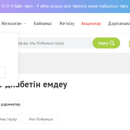
0-0-4 бөліп төлеу - 4 айға алдын ала төлемсіз және пайызсыз төлеу
: Жезказган
Байланыс
Жеткізу
Акциялар
Дәріханал
Іздеу
т диабетін емдеу
-дәрмектер
лық тауар
Аты бойынша