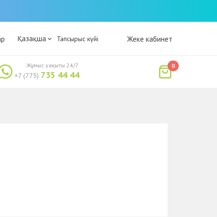
Қазақша
ар
Тапсырыс күйі
Жеке кабинет
Жұмыс уақыты 24/7
0
735 44 44
+7 (775)