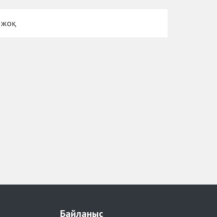
 жоқ
Байланыс