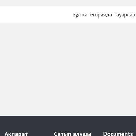
Бұл категорияда тауарлар
Ақпарат
Сатып алушы
Documents