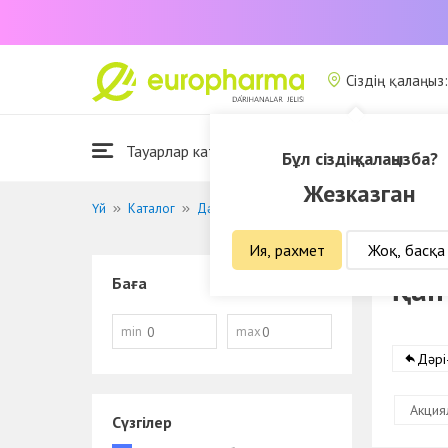
Сіздің қалаңыз
Тауарлар каталогы
Біз туралы
Бұл сіздің қалаңызба?
Жезказган
Үй
Каталог
Дәрі-дәрмектер
Қант диабетін емдеу
Ия, рахмет
Жоқ, басқа
Қан
Баға
min
max
Дәрі
Акция
Сүзгілер