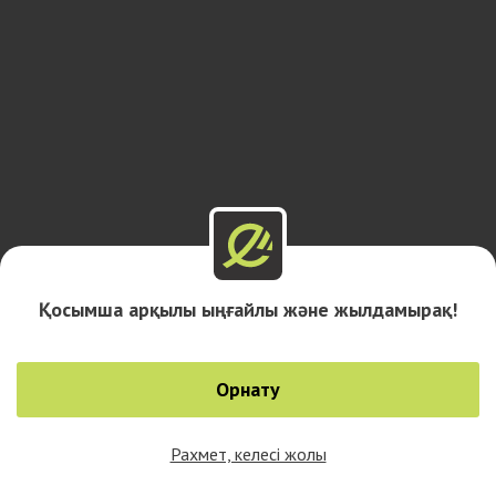
Қосымша арқылы ыңғайлы және жылдамырақ!
Орнату
Рахмет, келесі жолы
0