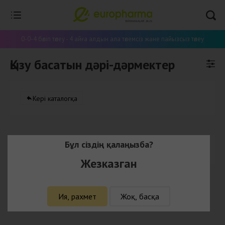
0-0-4 бөліп төлеу - 4 айға алдын ала төлемсіз және пайызсыз төлеу
Қызу басатын дәрі-дәрмектер
Кері каталогқа
Бұл сіздің қалаңызба?
Бұл категорияда тауарлар жоқ
Жезказган
Ия, рахмет
Жоқ, басқа