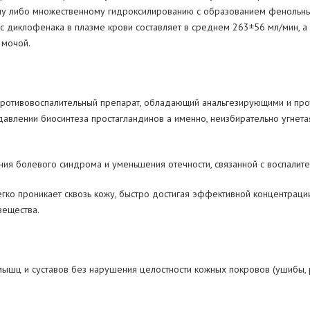
му либо множественному гидроксилированию с образованием фенольны
с диклофенака в плазме крови составляет в среднем 263±56 мл/мин,
 мочой.
противовоспалительный
препарат, обладающий анальгезирующими и про
авлении биосинтеза простагландинов а именно, неизбирательно угнетая
ения болевого синдрома и уменьшения отечности, связанной с воспалит
гко проникает сквозь кожу, быстро достигая эффективной концентрации
вещества.
мышц и суставов без нарушения целостности кожных покровов (ушибы, р