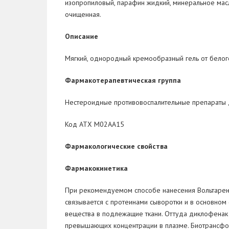
изопропиловый, парафин жидкий, минеральное масл
очищенная.
Описание
Мягкий, однородный кремообразный гель от белого
Фармакотерапевтическая группа
Нестероидные противовоспалительные препараты 
Код АТХ М02АА15
Фармакологические свойства
Фармакокинетика
При рекомендуемом способе нанесения Вольтарен
связывается с протеинами сыворотки и в основном
вещества в подлежащие ткани. Оттуда диклофенак 
превышающих концентрации в плазме. Биотрансфор