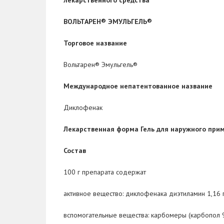
лекарственного средства
ВОЛЬТАРЕН® ЭМУЛЬГЕЛЬ®
Торговое название
Вольтарен® Эмульгель®
Международное непатентованное название
Диклофенак
Лекарственная форма
Гель для наружного при
Состав
100 г препарата содержат
активное вещество:
диклофенака диэтиламин 1,16 г
вспомогательные вещества:
карбомеры (карбопол 97