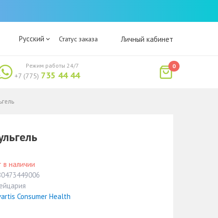
Русский
Статус заказа
Личный кабинет
Режим работы 24/7
0
735 44 44
+7 (775)
ьгель
ульгель
 в наличии
80473449006
ейцария
artis Consumer Health