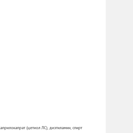
прилокапрат (цетиол ЛС), диэтиламин, спирт