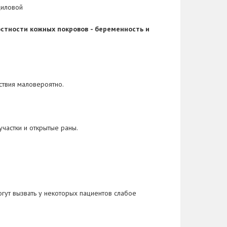
циловой
остности кожных покровов
- беременность и
ствия маловероятно.
частки и открытые раны.
гут вызвать у некоторых пациентов слабое