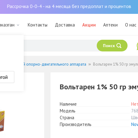
Рассрочка 0-0-4 - на 4 месяца без предоплат и процентов
зказган
Контакты
Доставка
Акции
Аптеки
О нас
Поиск
 заболеваний опорно-двигательного аппарата
Вольтарен 1% 50 гр эмул
угой
Вольтарен 1% 50 гр эм
Наличие
Нет
Модель
76
Страна
Шв
Производитель
Nov