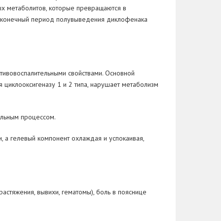
х метаболитов, которые превращаются в
 а конечный период полувыведения диклофенака
тивовоспалительными свойствами. Основной
 циклооксигеназу 1 и 2 типа, нарушает метаболизм
ельным процессом.
, а гелевый компонент охлаждая и успокаивая,
астяжения, вывихи, гематомы), боль в пояснице