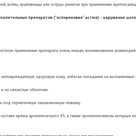
ьной астмы, крапивницы или острых ринитов при применении ацетилсали
спалительных препаратов ("аспириновая" астма)
- нарушение цел
местном применении препарата очень низкая, возникновение взаимодей
а неповрежденную здоровую кожу, избегая попадания на воспаленные у
 и на слизистые оболочки.
ть под герметичную окклюзионную повязку.
составе крема ароматического 45, а также пропиленгликоль которые мо
средством или другими потенциально опасными механизмами