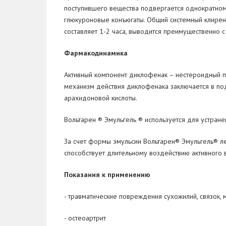
поступившего вещества подвергается однократно
глюкуроновые конъюгаты. Общий системный клирен
составляет 1-2 часа, выводится преимущественно с
Фармакодинамика
Активный компонент диклофенак – нестероидный 
механизм действия диклофенака заключается в под
арахидоновой кислоты.
Вольтарен ® Эмульгель ® используется для устран
За счет формы эмульсии Вольтарен® Эмульгель® ле
способствует длительному воздействию активного 
Показания к применению
- травматические повреждения сухожилий, связок, 
- остеоартрит