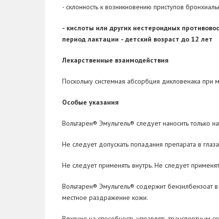
- склонность к возникновению приступов бронхиал
- кислоты или других нестероидных противово
период лактации
- детский возраст до 12 лет
Лекарственные взаимодействия
Поскольку системная абсорбция дикловенака при 
Особые указания
Вольтарен® Эмульгель® следует наносить только н
Не следует допускать попадания препарата в глаза
Не следует применять внутрь. Не следует применя
Вольтарен® Эмульгель® содержит бензилбензоат в 
местное раздражение кожи.
Влияние на способность управлять транспортным 