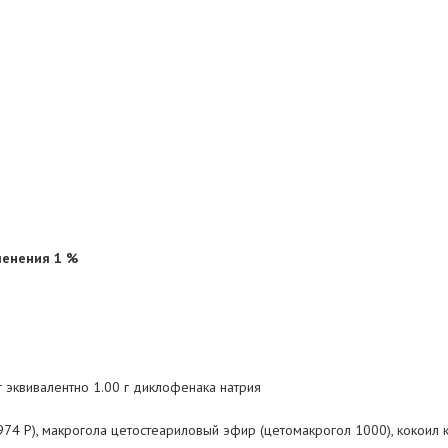
менения 1 %
 эквивалентно 1.00 г диклофенака натрия
4 Р), макрогола цетостеариловый эфир (цетомакрогол 1000), кокоил ка