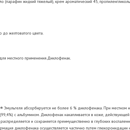
о (парафин жидкий тяжелый), крем ароматический 45, пропиленгликоль
 до желтоватого цвета.
для местного применения.Диклофенак.
® Эмульгеля абсорбируется не более 6 % диклофенака. При местном 
 (99,4%) с альбумином. Диклофенак накапливается в коже, действующе
распределяется и сохраняется преимущественно в глубоких воспаленны
мация диклофенака осуществляется частично путем глюкоронидации н